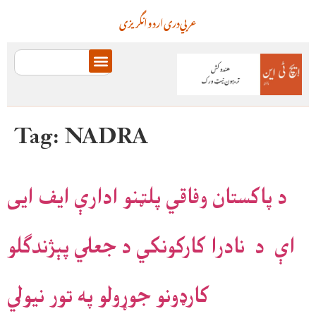
عربي
دری
اردو
انگریزی
Tag:
NADRA
د پاکستان وفاقي پلټنو ادارې ایف ایی
اې د نادرا کارکونکي د جعلي پېژندګلو
کارډونو جوړولو په تور نیولي