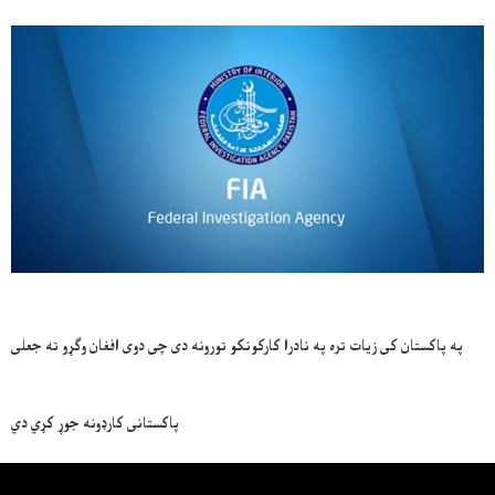
په پاکستان کی زیات تره په نادرا کارکونکو تورونه دی چی دوی افغان وګړو ته جعلی
پاکستانی کارډونه جوړ کړي دي