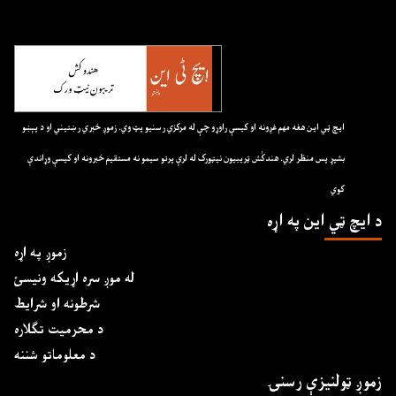
ايچ ټي اين هغه مهم غږونه او کيسې راوړو چې له مرکزي رسنيو پټ وي. زموږ خبري رښتيني او د پېښو
بشپړ پس منظر لري. هندکُش ټريبيون نيټورک له لرې پرتو سيمو نه مستقيم خبرونه او کيسې وړاندې
کوي
د ايچ ټي اين په اړه
زموږ په اړه
له موږ سره اړیکه ونیسئ
شرطونه او شرایط
د محرمیت تګلاره
د معلوماتو شننه
زموږ ټولنیزې رسنۍ