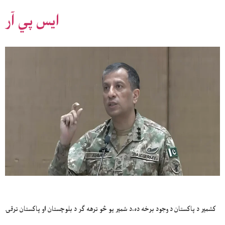
ايس پي آر
کشمير د پاکستان د وجود برخه ده،د شمير يو څو ترهه ګر د بلوچستان او پاکستان ترقۍ