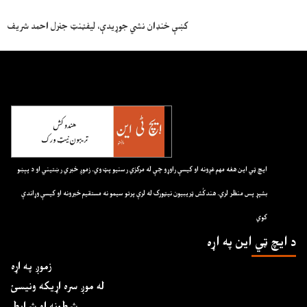
کښې خنډان نشي جوړيدې، ليفټنټ جنرل احمد شريف
ايچ ټي اين هغه مهم غږونه او کيسې راوړو چې له مرکزي رسنيو پټ وي. زموږ خبري رښتيني او د پېښو
بشپړ پس منظر لري. هندکُش ټريبيون نيټورک له لرې پرتو سيمو نه مستقيم خبرونه او کيسې وړاندې
کوي
د ايچ ټي اين په اړه
زموږ په اړه
له موږ سره اړیکه ونیسئ
شرطونه او شرایط