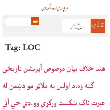
عربي
دری
اردو
انگریزی
Tag:
LOC
هند خلاف بيان مرصوص آپريشن تاريخي
ګټه وه،د اولس په ملاټر مو دښمن له
عبرت ناک شکست ورکړي وو،ډي جي آئي