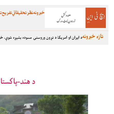
خبرونه
نظر
تحقیقاتي
تفریح
تع
تازه خبرونه
د ایران او امریکا د تړون وروستۍ مسوده بشپړه شوې، خب
د هند-پاکستان