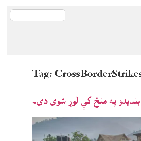
آی ایم ایف د پیټ
Tag:
CrossBorderStrike
ا بندیدو په منځ کې لوړ شوی دی۔