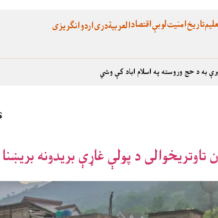
لیم
تاریخ
امنیت
لوبې
اقتصاد
العربية
دری
اردو
انگریزی
رې به د حج وروسته په اسلام اباد کې وشي
s
 تاوتریخوالی د پولې غاړې بریدونه بریښن