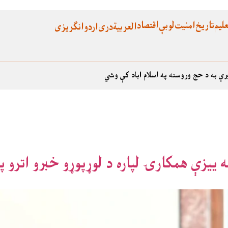
لیم
تاریخ
امنیت
لوبې
اقتصاد
العربية
دری
اردو
انگریزی
رې به د حج وروسته په اسلام اباد کې وشي
 ییزې همکارۍ لپاره د لوړپوړو خبرو اترو په