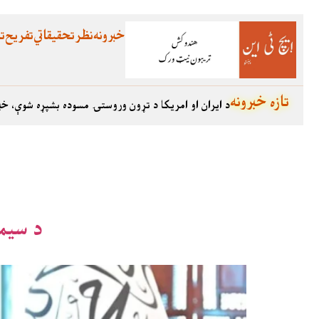
خبرونه
نظر
تحقیقاتي
تفریح
تع
تازه خبرونه
د ایران او امریکا د تړون وروستۍ مسوده بشپړه شوې، خب
د سیمه