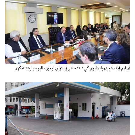
آی ایم ایف د پیټرولیم لیوي کې د ۱۸ سلنې زیاتوالي او نوو مالیو سپارښتنه کړې