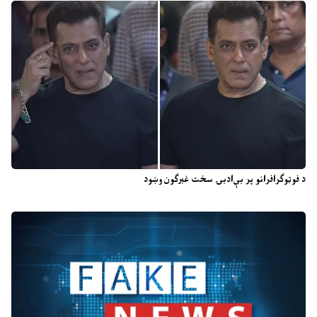
د فوټوګرافرانو پر بې‌ادبۍ سخت غبرګون وښود