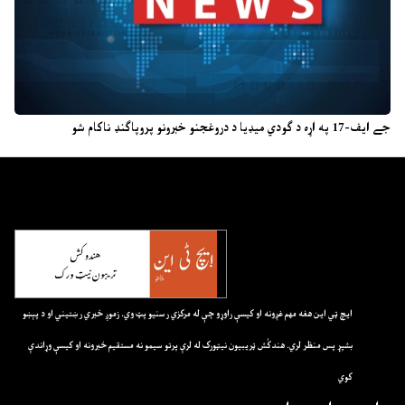
جے ایف-17 په اړه د ګودي میډیا د دروغجنو خبرونو پروپاګنډ ناکام شو
ايچ ټي اين هغه مهم غږونه او کيسې راوړو چې له مرکزي رسنيو پټ وي. زموږ خبري رښتيني او د پېښو
بشپړ پس منظر لري. هندکُش ټريبيون نيټورک له لرې پرتو سيمو نه مستقيم خبرونه او کيسې وړاندې
کوي