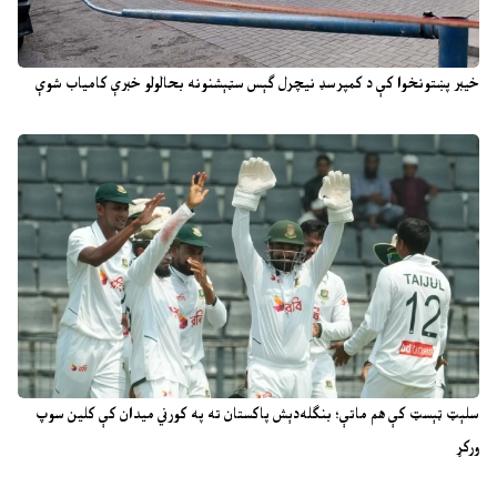
خیبر پښتونخوا کې د کمپرسډ نیچرل ګېس سټېشنونه بحالولو خبرې کامیاب شوې
سلېټ ټېسټ کې هم ماتې؛ بنګله‌دېش پاکستان ته په کورني میدان کې کلین سوپ
ورکړ