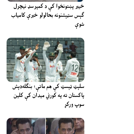
خیبر پښتونخوا کې د کمپرسډ نیچرل
ګېس سټېشنونه بحالولو خبرې کامیاب
شوې
سلېټ ټېسټ کې هم ماتې؛ بنګله‌دېش
پاکستان ته په کورني میدان کې کلین
سوپ ورکړ