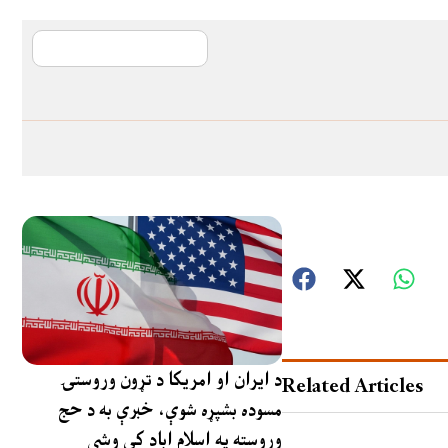
آی ایم ایف د پیټ
د ایران او امریکا د تړون وروستۍ
Related Articles
مسوده بشپړه شوې، خبرې به د حج
وروسته په اسلام اباد کې وشي