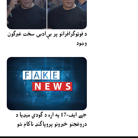
د فوټوګرافرانو پر بې‌ادبۍ سخت غبرګون
وښود
جے ایف-17 په اړه د ګودي میډیا د
دروغجنو خبرونو پروپاګنډ ناکام شو