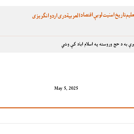
لیم
تاریخ
امنیت
لوبې
اقتصاد
العربية
دری
اردو
انگریزی
رې به د حج وروسته په اسلام اباد کې وشي
May 5, 2025