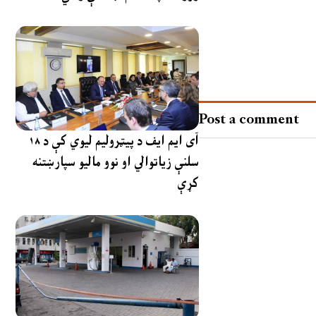
Post a comment
آی ایم ایف د پیټرولیم لیوي کې د ۱۸
سلنې زیاتوالي او نوو مالیو سپارښتنه
کړې