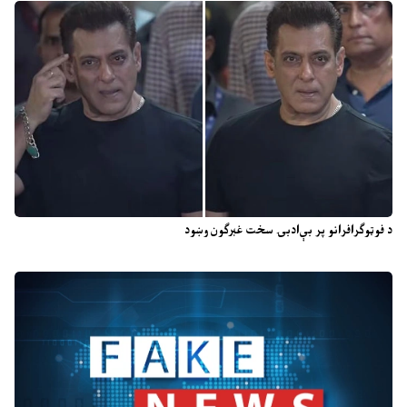
د فوټوګرافرانو پر بې‌ادبۍ سخت غبرګون وښود