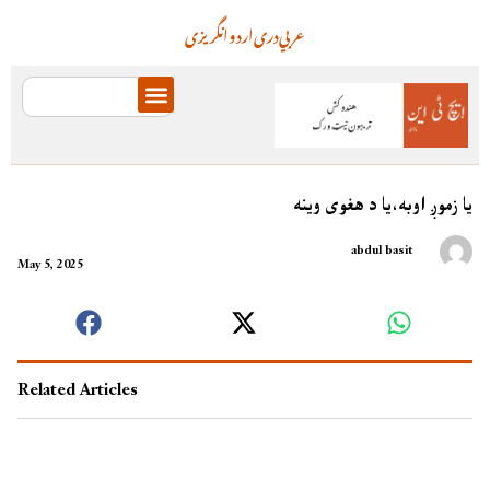
عربي
دری
اردو
انگریزی
يا زموږ اوبه،يا د هغوی وينه
abdul basit
May 5, 2025
Related Articles