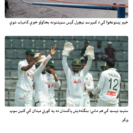
خیبر پښتونخوا کې د کمپرسډ نیچرل ګېس سټېشنونه بحالولو خبرې کامیاب شوې
سلېټ ټېسټ کې هم ماتې؛ بنګله‌دېش پاکستان ته په کورني میدان کې کلین سوپ
ورکړ