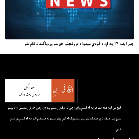
جے ایف-17 په اړه د ګودي میډیا د دروغجنو خبرونو پروپاګنډ ناکام شو
ايچ ټي اين هغه مهم غږونه او کيسې راوړو چې له مرکزي رسنيو پټ وي. زموږ خبري رښتيني او د پېښو
بشپړ پس منظر لري. هندکُش ټريبيون نيټورک له لرې پرتو سيمو نه مستقيم خبرونه او کيسې وړاندې
کوي