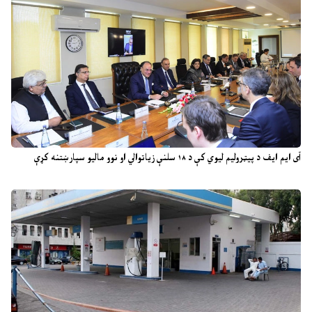
آی ایم ایف د پیټرولیم لیوي کې د ۱۸ سلنې زیاتوالي او نوو مالیو سپارښتنه کړې