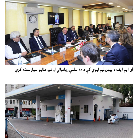
آی ایم ایف د پیټرولیم لیوي کې د ۱۸ سلنې زیاتوالي او نوو مالیو سپارښتنه کړې