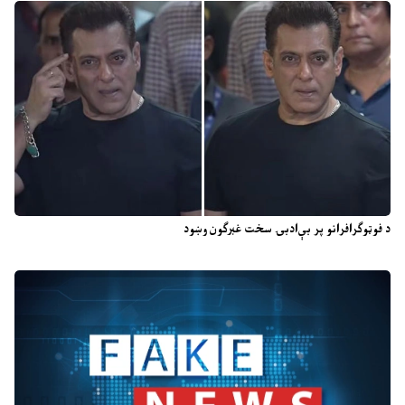
د فوټوګرافرانو پر بې‌ادبۍ سخت غبرګون وښود