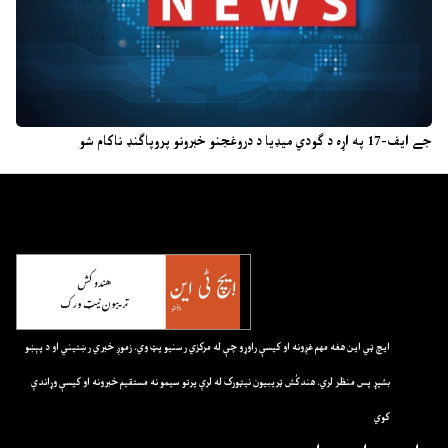
جے ایف-17 په اړه د ګودي میډیا د دروغجنو خبرونو پروپاګنډ ناکام شو
ايچ ټي اين هغه مهم غږونه او کيسې راوړو چې له مرکزي رسنيو پټ وي. زموږ خبري رښتيني او د پېښو
بشپړ پس منظر لري. هندکُش ټريبيون نيټورک له لرې پرتو سيمو نه مستقيم خبرونه او کيسې وړاندې
کوي