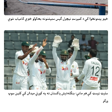
خیبر پښتونخوا کې د کمپرسډ نیچرل ګېس سټېشنونه بحالولو خبرې کامیاب شوې
سلېټ ټېسټ کې هم ماتې؛ بنګله‌دېش پاکستان ته په کورني میدان کې کلین سوپ
ورکړ