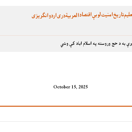
لیم
تاریخ
امنیت
لوبې
اقتصاد
العربية
دری
اردو
انگریزی
رې به د حج وروسته په اسلام اباد کې وشي
October 15, 2025