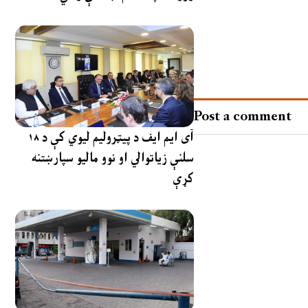
Post a comment
آی ایم ایف د پیټرولیم لیوي کې د ۱۸
سلنې زیاتوالي او نوو مالیو سپارښتنه
کړې