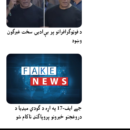
د فوټوګرافرانو پر بې‌ادبۍ سخت غبرګون
وښود
جے ایف-17 په اړه د ګودي میډیا د
دروغجنو خبرونو پروپاګنډ ناکام شو