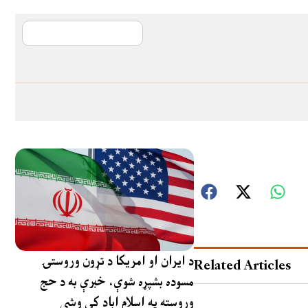
آی ایم ایف د پیټ
د ایران او امریکا د تړون وروستۍ
Related Articles
مسوده بشپړه شوې، خبرې به د حج
وروسته په اسلام اباد کې وشي