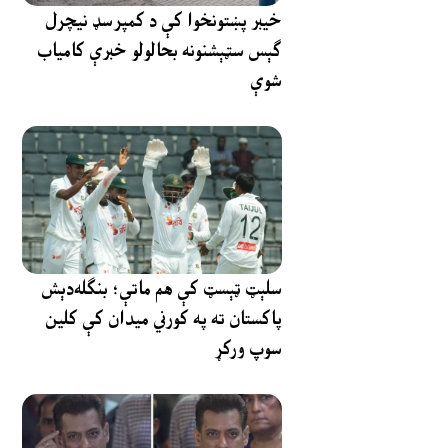
خیبر پښتونخوا کې د کمپرسډ نیچرل
ګېس سټېشنونه بحالولو خبرې کامیاب
شوې
سلېټ ټېسټ کې هم ماتې؛ بنګله‌دېش
پاکستان ته په کورني میدان کې کلین
سوپ ورکړ