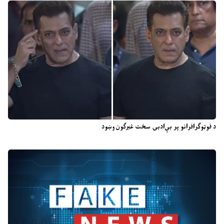
د فوټوګرافرانو پر بې‌ادبۍ سخت غبرګون وښود