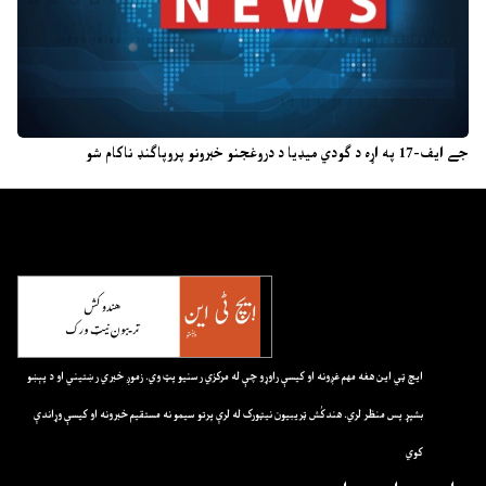
جے ایف-17 په اړه د ګودي میډیا د دروغجنو خبرونو پروپاګنډ ناکام شو
ايچ ټي اين هغه مهم غږونه او کيسې راوړو چې له مرکزي رسنيو پټ وي. زموږ خبري رښتيني او د پېښو
بشپړ پس منظر لري. هندکُش ټريبيون نيټورک له لرې پرتو سيمو نه مستقيم خبرونه او کيسې وړاندې
کوي