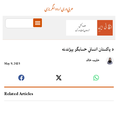
عربي
دری
اردو
انگریزی
د پاکستان انساني حسابګر پېژندنه
حلیمہ خالد
May 9, 2025
Related Articles