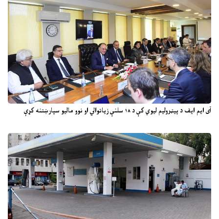
آی ایم ایف د پیټرولیم لیوي کې د ۱۸ سلنې زیاتوالي او نوو مالیو سپارښتنه کړې