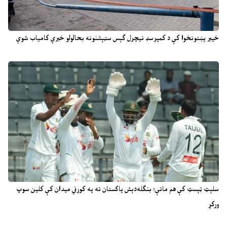
خیبر پښتونخوا کې د کمپرسډ نیچرل ګېس سټېشنونه بحالولو خبرې کامیاب شوې
سلېټ ټېسټ کې هم ماتې؛ بنګله‌دېش پاکستان ته په کورني میدان کې کلین سوپ
ورکړ