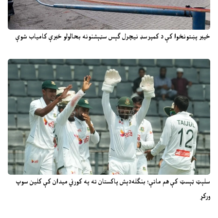
خیبر پښتونخوا کې د کمپرسډ نیچرل ګېس سټېشنونه بحالولو خبرې کامیاب شوې
سلېټ ټېسټ کې هم ماتې؛ بنګله‌دېش پاکستان ته په کورني میدان کې کلین سوپ
ورکړ