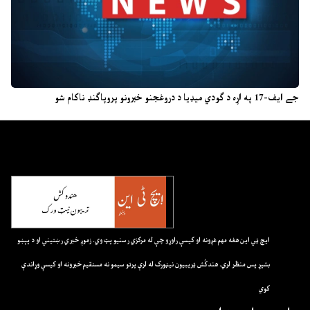
جے ایف-17 په اړه د ګودي میډیا د دروغجنو خبرونو پروپاګنډ ناکام شو
ايچ ټي اين هغه مهم غږونه او کيسې راوړو چې له مرکزي رسنيو پټ وي. زموږ خبري رښتيني او د پېښو
بشپړ پس منظر لري. هندکُش ټريبيون نيټورک له لرې پرتو سيمو نه مستقيم خبرونه او کيسې وړاندې
کوي