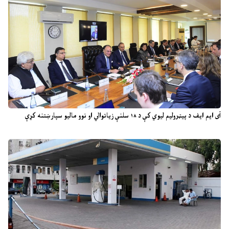
آی ایم ایف د پیټرولیم لیوي کې د ۱۸ سلنې زیاتوالي او نوو مالیو سپارښتنه کړې