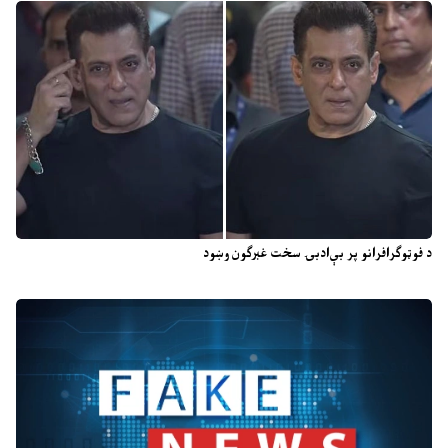
د فوټوګرافرانو پر بې‌ادبۍ سخت غبرګون وښود