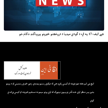
جے ایف-17 په اړه د ګودي میډیا د دروغجنو خبرونو پروپاګنډ ناکام شو
ايچ ټي اين هغه مهم غږونه او کيسې راوړو چې له مرکزي رسنيو پټ وي. زموږ خبري رښتيني او د پېښو
بشپړ پس منظر لري. هندکُش ټريبيون نيټورک له لرې پرتو سيمو نه مستقيم خبرونه او کيسې وړاندې
کوي