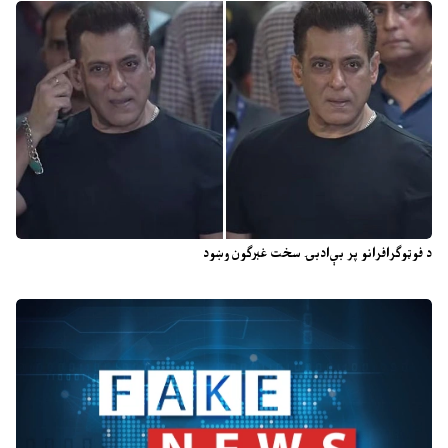
د فوټوګرافرانو پر بې‌ادبۍ سخت غبرګون وښود