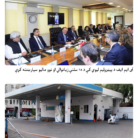
آی ایم ایف د پیټرولیم لیوي کې د ۱۸ سلنې زیاتوالي او نوو مالیو سپارښتنه کړې