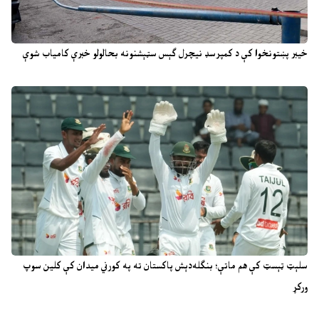
خیبر پښتونخوا کې د کمپرسډ نیچرل ګېس سټېشنونه بحالولو خبرې کامیاب شوې
سلېټ ټېسټ کې هم ماتې؛ بنګله‌دېش پاکستان ته په کورني میدان کې کلین سوپ
ورکړ