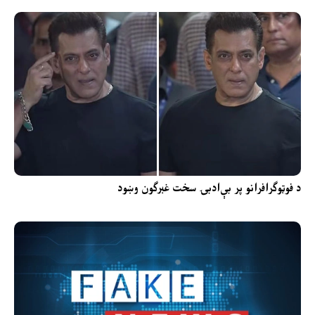
د فوټوګرافرانو پر بې‌ادبۍ سخت غبرګون وښود