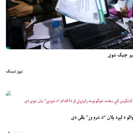
و بهیر چټک شوی
نېوز ډیسک
الو د لېږد پلان “د شرم وړ” بللی دی