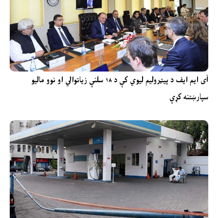
آی ایم ایف د پیټرولیم لیوي کې د ۱۸ سلنې زیاتوالي او نوو مالیو
سپارښتنه کړې