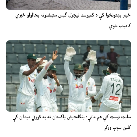
خیبر پښتونخوا کې د کمپرسډ نیچرل ګېس سټېشنونه بحالولو خبرې
کامیاب شوې
سلېټ ټېسټ کې هم ماتې؛ بنګله‌دېش پاکستان ته په کورني میدان کې
کلین سوپ ورکړ