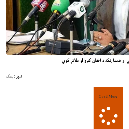
 او همدارنګه د افغان کډوالو ملاتړ کوي
نېوز ډیسک
Load More