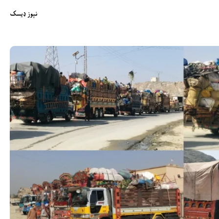
نېوز ډیسک