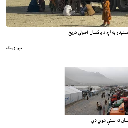
 ستنېدو په اړه د پاکستان اصولي دریځ
نېوز ډیسک
نستان ته ستنې شوي دي