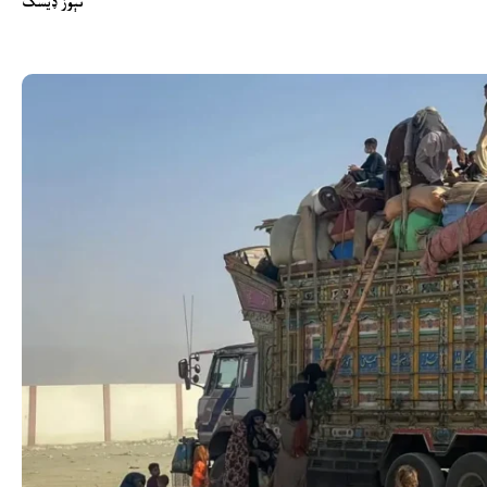
نېوز ډیسک