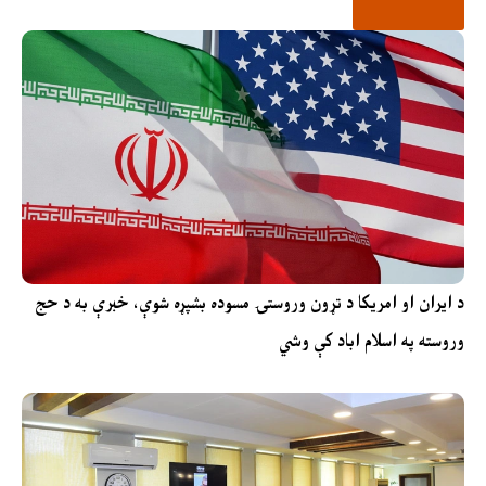
د ایران او امریکا د تړون وروستۍ مسوده بشپړه شوې، خبرې به د حج
وروسته په اسلام اباد کې وشي