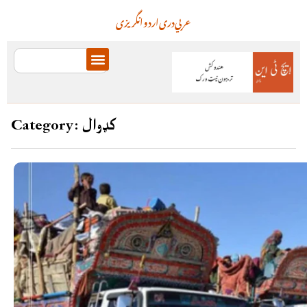
عربي
دری
اردو
انگریزی
Category: کډوال