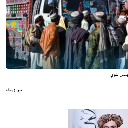
نېوز ډیسک