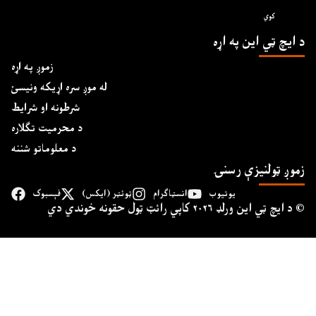
کوي
د ايچ ټي اين په اړه
زموږ په اړه
له موږ سره اړیکه ونیسئ
شرطونه او شرایط
د محرمیت تګلاره
د معلوماتو شننه
زموږ ټولنیزې رسنۍ
یوتیوب
انسټاګرام
ټوئټر (ایکس)
فېسبوک
د ايچ ټي اين وﺭلډ ۲۰۲۶ کاپي ﺭائټ ټول حقونه خوندي دي ©