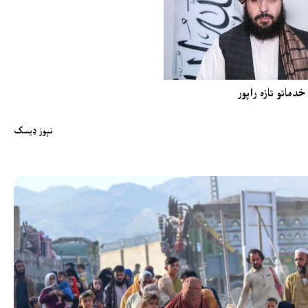
خدماتو تازه راپور
نېوز ډیسک