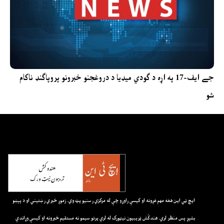
جے ایف-17 په اړه د ګودي میډیا د دروغجنو خبرونو پروپاګنډ ناکام
شو
ايچ ټي اين هغه مهم غږونه او کيسې راوړو چې له مرکزي رسنيو پټ وي. زموږ خبري رښتيني او د پېښو
بشپړ پس منظر لري. هندکُش ټريبيون نيټورک له لرې پرتو سيمو نه مستقيم خبرونه او کيسې وړاندې