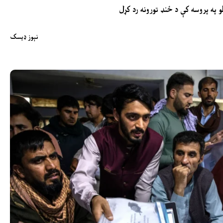
و په پروسه کې د ځنډ تورونه رد کړل
نېوز ډیسک